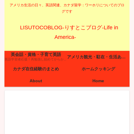
アメリカ生活の日々、英語関連、カナダ留学：ワーホリについてのブロ
グです
LISUTOCOBLOG-りすとこブログ-Life in
America-
英会話・資格・子育て英語
アメリカ観光・駐在・生活あるある
英語学習者応援！再勉強し始めてからかれこれ10年以上が経ちました。英会話での苦い経験も多々ありますが、それでも英語が好きです。伝わるって嬉しい！ 英語を上達させるためには毎日の努力がとても大切です。 ●今の自分を知る→情報を得る→実践 この繰り返しが良い結果を生みます！ 「はじめの第一歩！英語で挨拶しよう＆どうやって勉強すればいいの？」の記事を初めてサイトに来てくださった方は是非読んでみてください☆
カナダ在住経験のまとめ
ホームクッキング
About
Home