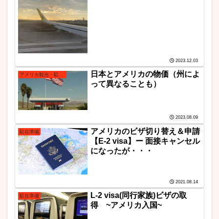
2023.12.03
日本とアメリカの物価（州によ
アメリカ観光・駐在・生活あるある
って異なることも）
2023.08.09
アメリカのビザ切り替え＆申請
駐在準備
【E-2 visa】ー 面接キャンセル
になったが・・・
2021.08.14
L-2 visa(同行家族)ビザの取
駐在準備
得 ~アメリカ入国~