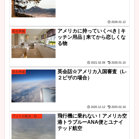
2026.01.12
アメリカに持っていくべき | キ
駐在準備
ッチン用品 | 来てから恋しくな
る物
2021.02.09
2026.01.10
英会話☆アメリカ入国審査（L-
駐在準備
２ビザの場合）
2020.12.12
2025.02.19
飛行機に乗れない！アメリカ空
アメリカ観光・駐在・生活あるある
港トラブルーANA便とユナイ
テッド航空